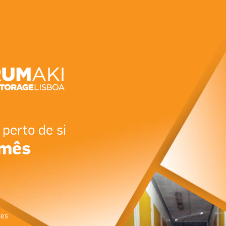
perto de si
/mês
res